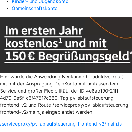
Kinder- und Jugendkonto
Gemeinschaftskonto
Hier würde die Anwendung Neukunde (Produktverkauf)
mit mit der Ausprägung DeinKonto mit umfassendem
Service und großer Flexibilität., der ID 4e8ab190-21ff-
4d79-9a5f-c6f47517c380, Tag pv-ablaufsteuerung-
frontend-v2 und Route /serviceproxy/pv-ablaufsteuerung-
frontend-v2/main.js eingeblendet werden.
/serviceproxy/pv-ablaufsteuerung-frontend-v2/main.js