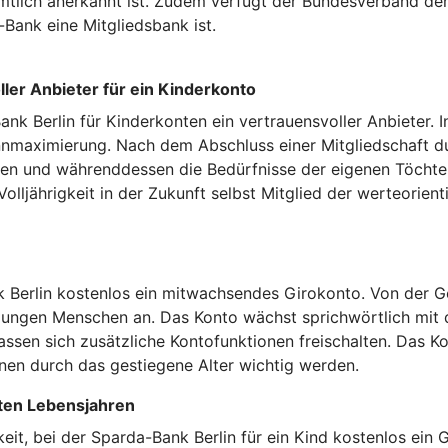
amtlich anerkannt ist. Zudem verfügt der Bundesverband d
a-Bank eine Mitgliedsbank ist.
ler Anbieter für ein Kinderkonto
nk Berlin für Kinderkonten ein vertrauensvoller Anbieter. 
innmaximierung. Nach dem Abschluss einer Mitgliedschaft d
n und währenddessen die Bedürfnisse der eigenen Töchter
 Volljährigkeit in der Zukunft selbst Mitglied der werteori
Berlin kostenlos ein mitwachsendes Girokonto. Von der Ge
s jungen Menschen an. Das Konto wächst sprichwörtlich mit
assen sich zusätzliche Kontofunktionen freischalten. Das K
nen durch das gestiegene Alter wichtig werden.
sten Lebensjahren
eit, bei der Sparda-Bank Berlin für ein Kind kostenlos ein