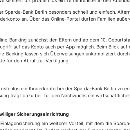
weise steht oft problemlos ein Terminfenster in den Abend
er Sparda-Bank Berlin besonders schnell und einfach. Alter
derkonto an. Über das Online-Portal dürfen Familien außer
s
line-Banking zunächst den Eltern und ab dem 10. Geburts
 Zugriff auf das Konto auch per App möglich. Beim Blick au
ine-Banking lassen sich Überweisungen unkompliziert durch
e für den Abruf zur Verfügung.
kostenlos ein Kinderkonto bei der Sparda-Bank Berlin zu er
ng trägt dazu bei, für den Nachwuchs ein wirtschaftliche
williger Sicherungseinrichtung
e Einlagensicherung ein weiterer Vorteil, mit dem die Spar