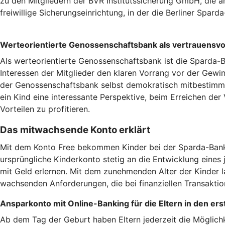
zu den Mitgliedern der BVR Institutssicherung GmbH, die 
freiwillige Sicherungseinrichtung, in der die Berliner Spard
Werteorientierte Genossenschaftsbank als vertrauensvol
Als werteorientierte Genossenschaftsbank ist die Sparda-Ba
Interessen der Mitglieder den klaren Vorrang vor der Gew
der Genossenschaftsbank selbst demokratisch mitbestimme
ein Kind eine interessante Perspektive, beim Erreichen der
Vorteilen zu profitieren.
Das mitwachsende Konto erklärt
Mit dem Konto Free bekommen Kinder bei der Sparda-Bank 
ursprüngliche Kinderkonto stetig an die Entwicklung eine
mit Geld erlernen. Mit dem zunehmenden Alter der Kinder l
wachsenden Anforderungen, die bei finanziellen Transaktio
Ansparkonto mit Online-Banking für die Eltern in den er
Ab dem Tag der Geburt haben Eltern jederzeit die Möglichk