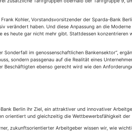
ei zusätzliche Tarifgruppen oberhalb der Tarifgruppe 9, 
so Frank Kohler, Vorstandsvorsitzender der Sparda-Bank Berli
siv verändert haben. Und diese Anpassung an die Moderne 
 die es heute gar nicht mehr gibt. Stattdessen konzentriere
hter Sonderfall im genossenschaftlichen Bankensektor“, ergä
muss, sondern passgenau auf die Realität eines Unternehm
er Beschäftigten ebenso gerecht wird wie den Anforderungen
ank Berlin ihr Ziel, ein attraktiver und innovativer Arbeitg
n orientiert und gleichzeitig die Wettbewerbsfähigkeit der 
r, zukunftsorientierter Arbeitgeber wissen wir, wie wichtig